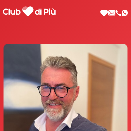
Scopri Club di Più
Le testimonianze Club di Più
La fondatrice Valeria Pilla
Annunci Donne
Agenzia matrimoniale Club di Più
Love Notebook