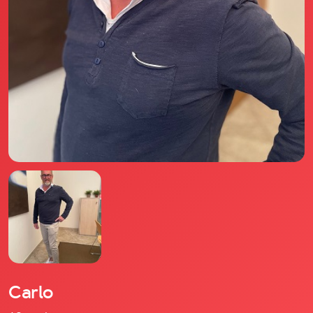
Il libro Donna di Cuori
Quanto costa Club di Più
Love Academy
Domande Frequenti
Impegno Sociale
Le nostre sedi
Facebook
YouTube
Instagram
TikTok
Carlo