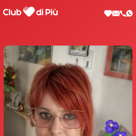
Scopri Club di Più
Le testimonianze Club di Più
La fondatrice Valeria Pilla
Annunci Donne
Agenzia matrimoniale Club di Più
Love Notebook