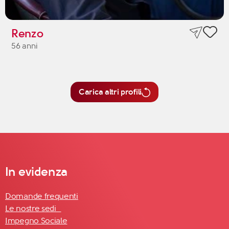
Renzo
56 anni
Carica altri profili
In evidenza
Domande frequenti
Le nostre sedi
Impegno Sociale