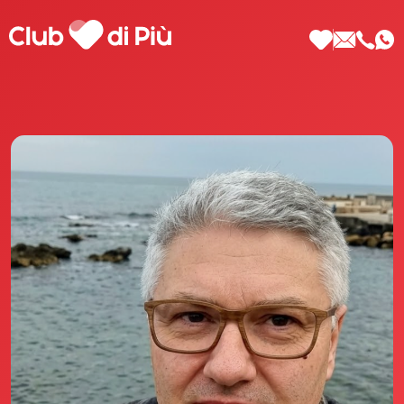
Scopri Club di Più
Le testimonianze Club di Più
La fondatrice Valeria Pilla
Annunci Donne
Agenzia matrimoniale Club di Più
Love Notebook