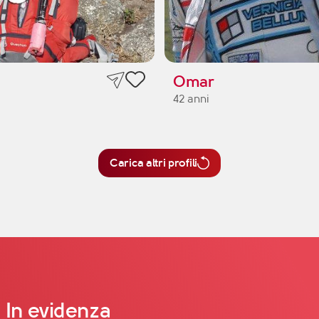
Omar
42 anni
Carica altri profili
In evidenza