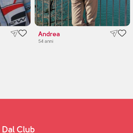
Andrea
54 anni
Dal Club