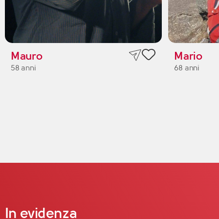
Mauro
Mario
58 anni
68 anni
In evidenza