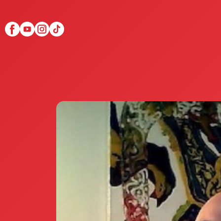
Scopri Club di Più
Le testimonianze Club 
La fondatrice Valeria Pi