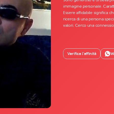
immagine personale. Caratter
Essere affidabile significa c
Facebook
ricerca di una persona special
YouTube
valori. Cerco una connession
Instagram
TikTok
Verifica l’affinità
W