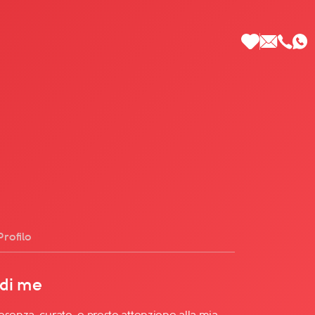
 di Più
Profilo
 di me
esenza, curato, e presto attenzione alla mia