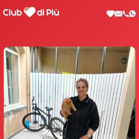
Scopri Club di Più
Le testimonianze Club di Più
La fondatrice Valeria Pilla
Annunci Donne
Agenzia matrimoniale Club di Più
Love Notebook