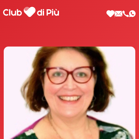
Scopri Club di Più
Le testimonianze Club di Più
La fondatrice Valeria Pilla
Annunci Donne
Agenzia matrimoniale Club di Più
Love Notebook