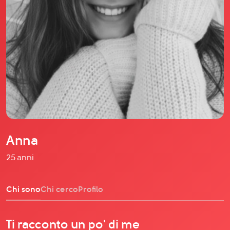
Il libro Donna di Cuori
Quanto costa Club di Più
Love Academy
Domande Frequenti
Impegno Sociale
Le nostre sedi
Facebook
YouTube
Instagram
Anna
TikTok
25 anni
Chi sono
Chi cerco
Profilo
Ti racconto un po' di me