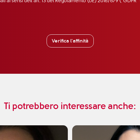
nali ai sensi dell’art. 13 del Regolamento (UE) 2016/679 (“GDP
Verifica l'affinità
Ti potrebbero interessare anche: