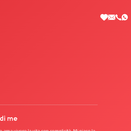
 di Più
 di me
ama vivere la vita con semplicità. Mi piace la