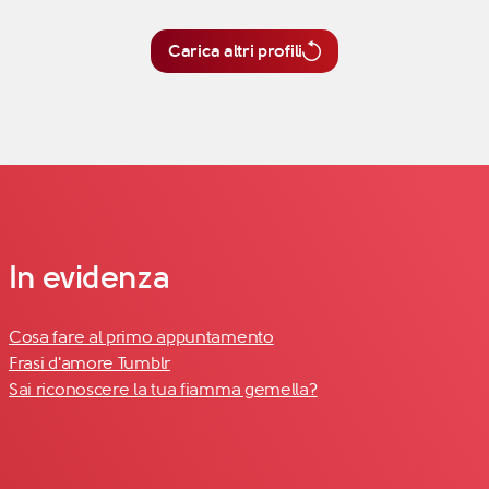
Carica altri profili
In evidenza
Cosa fare al primo appuntamento
Frasi d'amore Tumblr
Sai riconoscere la tua fiamma gemella?