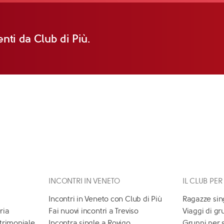
nti da Club di Più.
INCONTRI IN VENETO
IL CLUB PER
Incontri in Veneto con Club di Più
Ragazze sin
ria
Fai nuovi incontri a Treviso
Viaggi di gr
atrimoniale
Incontra single a Rovigo
Gruppi per 