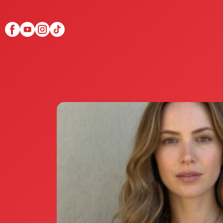
Scopri Club di Più
Le testimonianze Club 
La fondatrice Valeria Pi