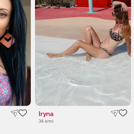
Iryna
34 anni