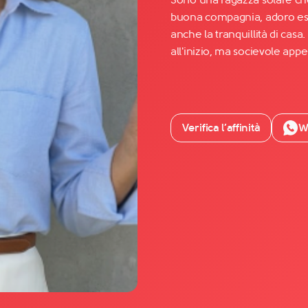
buona compagnia, adoro esp
anche la tranquillità di casa
Facebook
all'inizio, ma socievole ap
YouTube
Instagram
TikTok
Verifica l’affinità
W