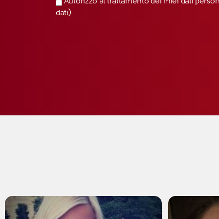
Autorizzo al trattamento dei miei dati perso
dati)