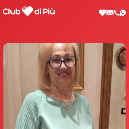
Scopri Club di Più
Le testimonianze Club di Più
La fondatrice Valeria Pilla
Annunci Donne
Agenzia matrimoniale Club di Più
Love Notebook