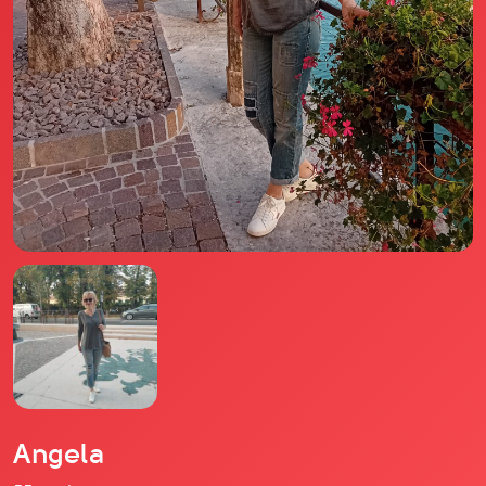
Il libro Donna di Cuori
Quanto costa Club di Più
Love Academy
Domande Frequenti
Impegno Sociale
Le nostre sedi
Facebook
YouTube
Instagram
TikTok
Angela