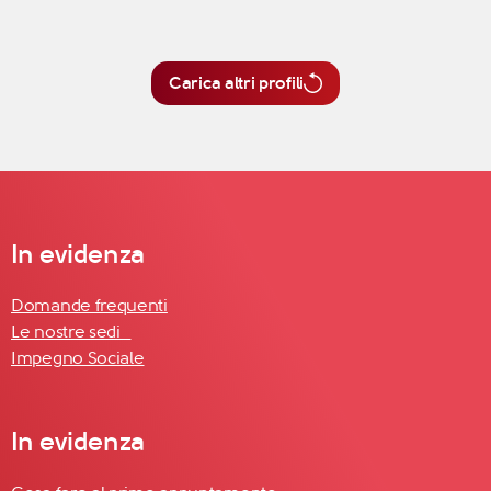
Carica altri profili
In evidenza
Domande frequenti
Le nostre sedi
Impegno Sociale
In evidenza