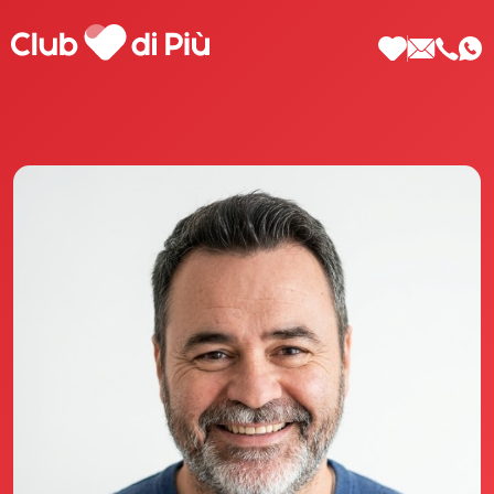
Scopri Club di Più
Le testimonianze Club di Più
La fondatrice Valeria Pilla
Annunci Donne
Agenzia matrimoniale Club di Più
Love Notebook