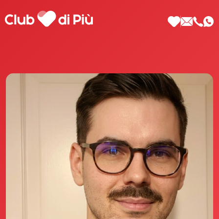
Scopri Club di Più
Le testimonianze Club di Più
La fondatrice Valeria Pilla
Annunci Donne
Agenzia matrimoniale Club di Più
Love Notebook