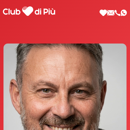
Scopri Club di Più
Le testimonianze Club di Più
La fondatrice Valeria Pilla
Annunci Donne
Agenzia matrimoniale Club di Più
Love Notebook