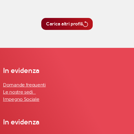
Carica altri profili
In evidenza
Domande frequenti
Le nostre sedi
Impegno Sociale
In evidenza