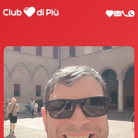
Scopri Club di Più
Le testimonianze Club di Più
La fondatrice Valeria Pilla
Annunci Donne
Agenzia matrimoniale Club di Più
Love Notebook