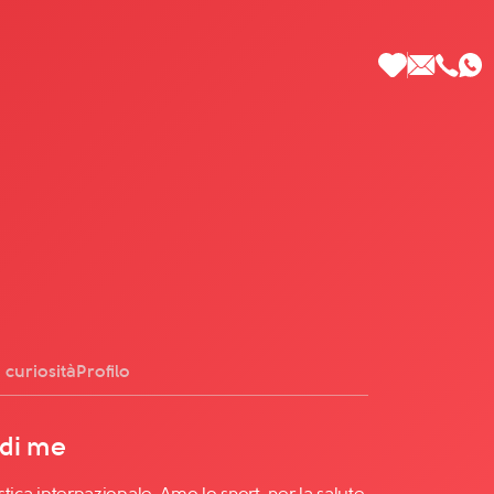
 di Più
 curiosità
Profilo
 di me
istica internazionale. Amo lo sport, per la salute