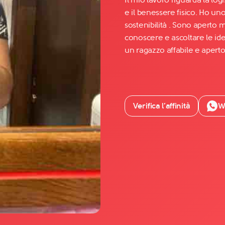
e il benessere fisico. Ho uno
sostenibilità . Sono aperto
Facebook
conoscere e ascoltare le idee
YouTube
un ragazzo affabile e aperto
Instagram
TikTok
Verifica l’affinità
W