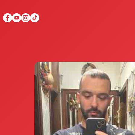
Scopri Club di Più
Le testimonianze Club 
La fondatrice Valeria Pi