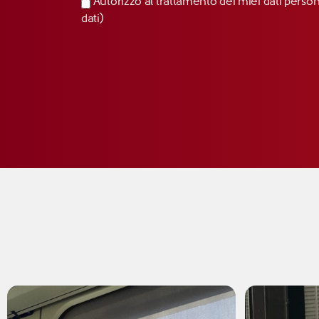
Autorizzo al trattamento dei miei dati perso
dati)