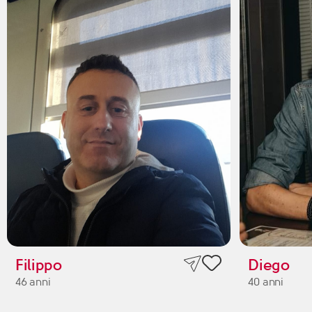
Filippo
Diego
46 anni
40 anni