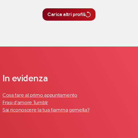
Carica altri profili
In evidenza
Cosa fare al primo appuntamento
Frasi d'amore Tumblr
Sai riconoscere la tua fiamma gemella?