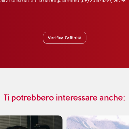
nali ai sensi dell’art. 13 del Regolamento (UE) 2016/679 (“GDP
Verifica l'affinità
Ti potrebbero interessare anche: