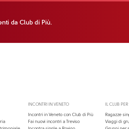
nti da Club di Più.
INCONTRI IN VENETO
IL CLUB PER
Incontri in Veneto con Club di Più
Ragazze sin
ria
Fai nuovi incontri a Treviso
Viaggi di gr
atrimoniale
Incontra single a Rovigo
Gruppi per 