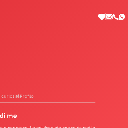
 di Più
 curiosità
Profilo
 di me
e e generoso. Un po' riservato, ma se davanti a