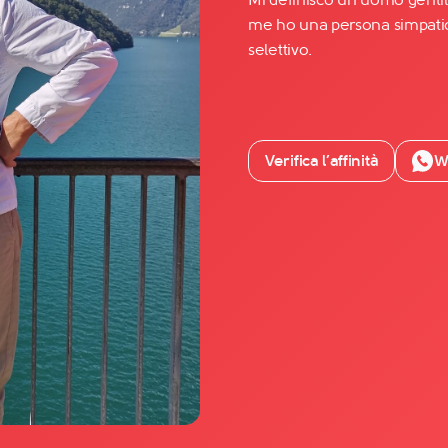
me ho una persona simpatica
selettivo.
Facebook
YouTube
Instagram
Verifica l’affinità
W
TikTok