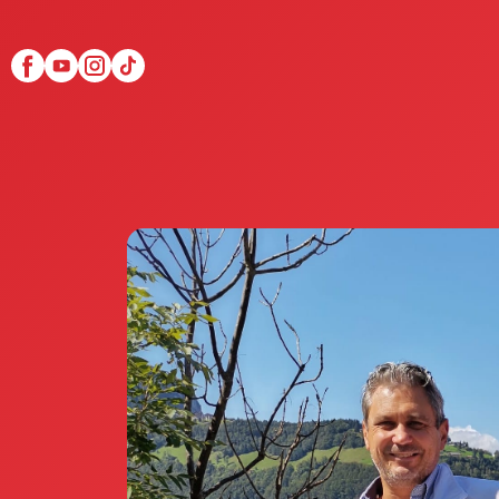
Scopri Club di Più
Le testimonianze Club 
La fondatrice Valeria Pi