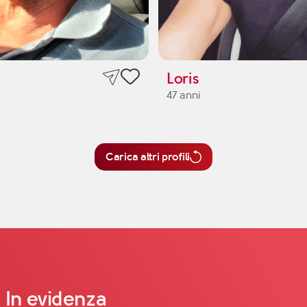
Loris
47 anni
Carica altri profili
In evidenza