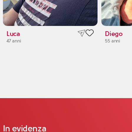
Luca
Diego
47 anni
55 anni
In evidenza