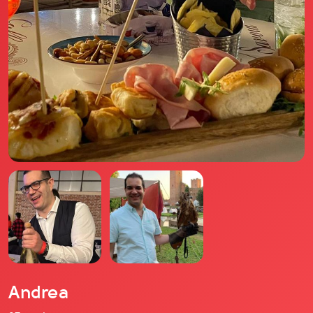
Il libro Donna di Cuori
Quanto costa Club di Più
Love Academy
Domande Frequenti
Impegno Sociale
Le nostre sedi
Facebook
YouTube
Instagram
TikTok
Andrea