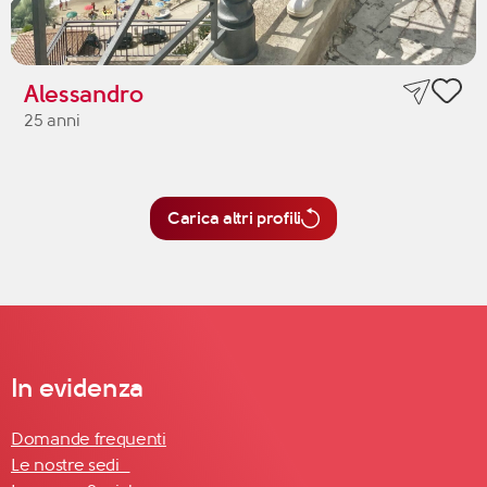
Alessandro
25 anni
Carica altri profili
In evidenza
Domande frequenti
Le nostre sedi