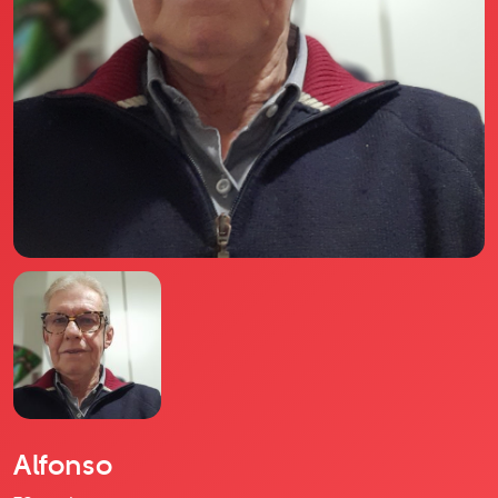
Il libro Donna di Cuori
Quanto costa Club di Più
Love Academy
Domande Frequenti
Impegno Sociale
Le nostre sedi
Facebook
YouTube
Instagram
TikTok
Alfonso