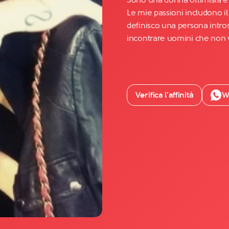
Le mie passioni includono il 
definisco una persona intros
Facebook
incontrare uomini che non v
YouTube
Instagram
TikTok
Verifica l’affinità
W