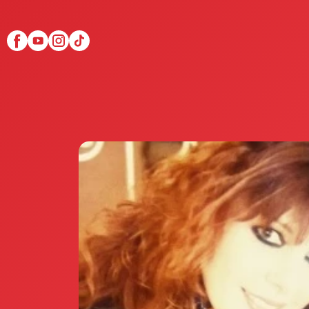
Scopri Club di Più
Le testimonianze Club 
La fondatrice Valeria Pi