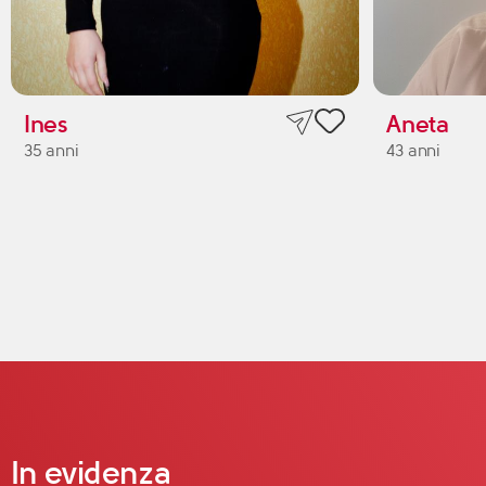
Ines
Aneta
35 anni
43 anni
In evidenza