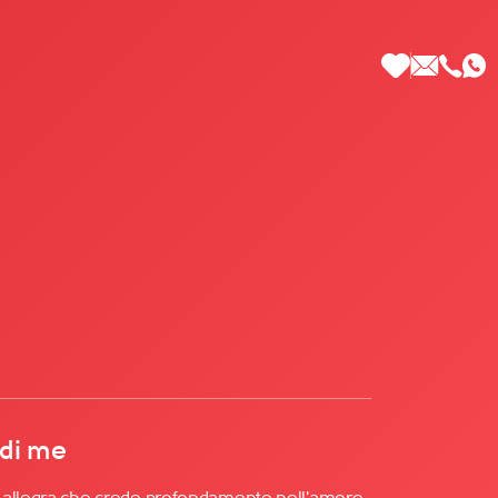
 di Più
 di me
 allegra che crede profondamente nell'amore.