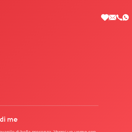
 di Più
 di me
iovanile di bella presenza. Vorrei un uomo con