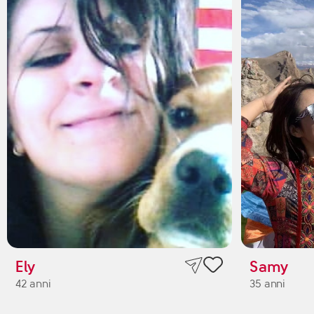
Ely
Samy
42 anni
35 anni