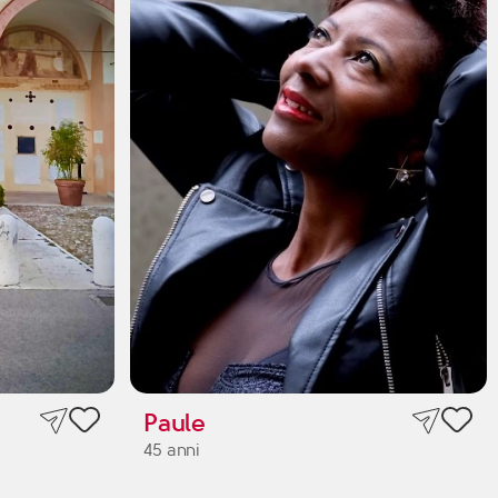
Paule
45 anni