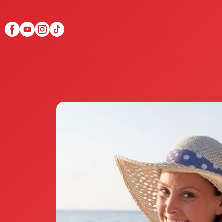
Scopri Club di Più
Le testimonianze Club 
La fondatrice Valeria Pi