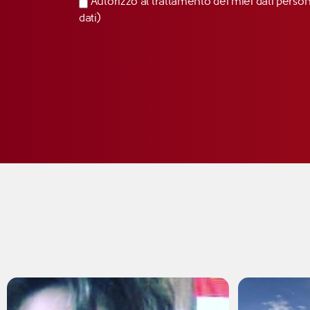
Autorizzo al trattamento dei miei dati perso
dati)