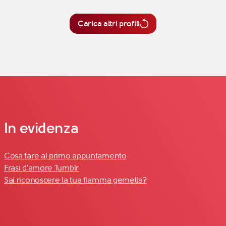
Carica altri profili
In evidenza
Cosa fare al primo appuntamento
Frasi d'amore Tumblr
Sai riconoscere la tua fiamma gemella?