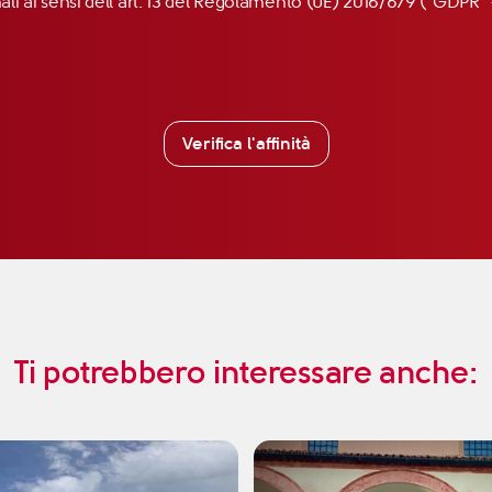
nali ai sensi dell’art. 13 del Regolamento (UE) 2016/679 (“GDP
Verifica l'affinità
Ti potrebbero interessare anche: