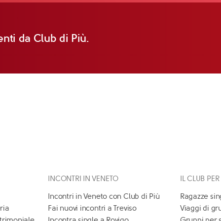
nti da Club di Più.
INCONTRI IN VENETO
IL CLUB PER
Incontri in Veneto con Club di Più
Ragazze sin
ria
Fai nuovi incontri a Treviso
Viaggi di gr
atrimoniale
Incontra single a Rovigo
Gruppi per 