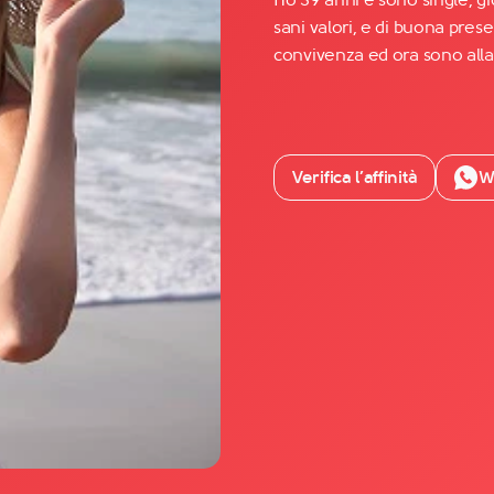
sani valori, e di buona pre
convivenza ed ora sono alla 
Facebook
YouTube
Instagram
Verifica l’affinità
W
TikTok