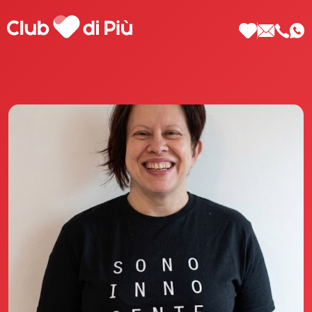
Scopri Club di Più
Le testimonianze Club di Più
La fondatrice Valeria Pilla
Annunci Donne
Agenzia matrimoniale Club di Più
Love Notebook