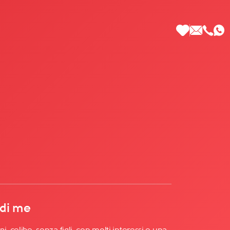
 di Più
 di me
, celibe, senza figli, con molti interessi e una