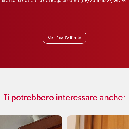
nali ai sensi dell’art. 13 del Regolamento (UE) 2016/679 (“GDP
Verifica l'affinità
Ti potrebbero interessare anche: