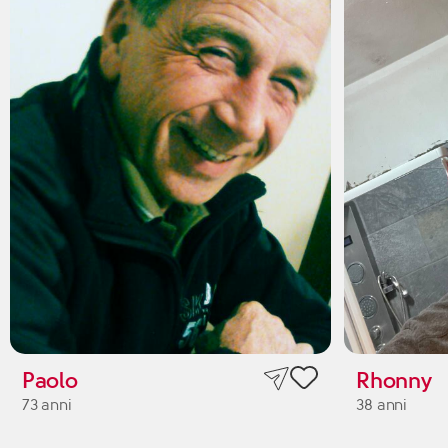
Paolo
Rhonny
73 anni
38 anni