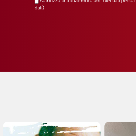
Autorizzo al trattamento dei miei dati perso
dati)