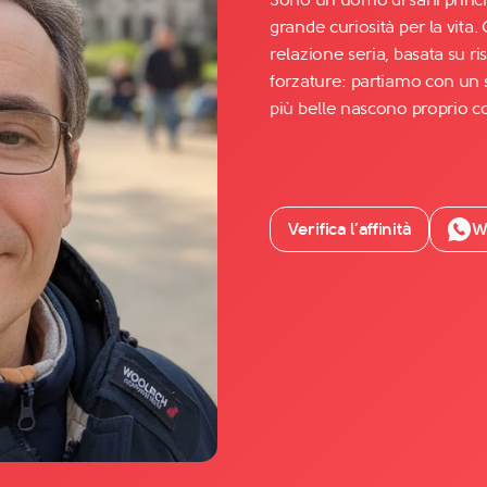
grande curiosità per la vita.
relazione seria, basata su r
Facebook
forzature: partiamo con un s
YouTube
più belle nascono proprio co
Instagram
TikTok
Verifica l’affinità
W