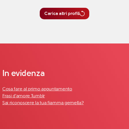
Carica altri profili
In evidenza
Cosa fare al primo appuntamento
Frasi d'amore Tumblr
Sai riconoscere la tua fiamma gemella?