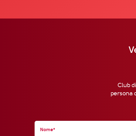
V
Club di
persona d