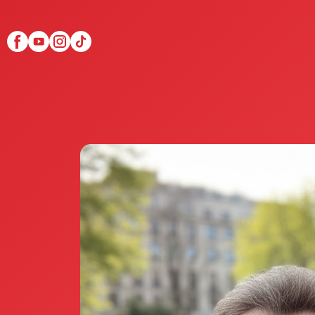
Scopri Club di Più
Le testimonianze Club 
La fondatrice Valeria Pi