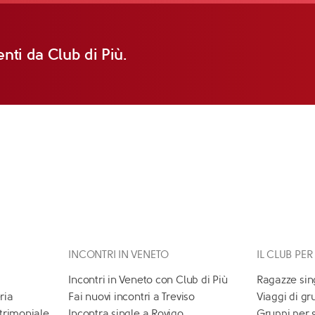
nti da Club di Più.
INCONTRI IN VENETO
IL CLUB PER
Incontri in Veneto con Club di Più
Ragazze sin
ria
Fai nuovi incontri a Treviso
Viaggi di gr
atrimoniale
Incontra single a Rovigo
Gruppi per 