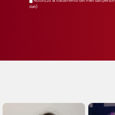
Autorizzo al trattamento dei miei dati perso
dati)