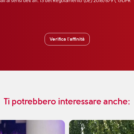
nali ai sensi dell’art. 13 del Regolamento (UE) 2016/679 (“GDP
Verifica l'affinità
Ti potrebbero interessare anche: