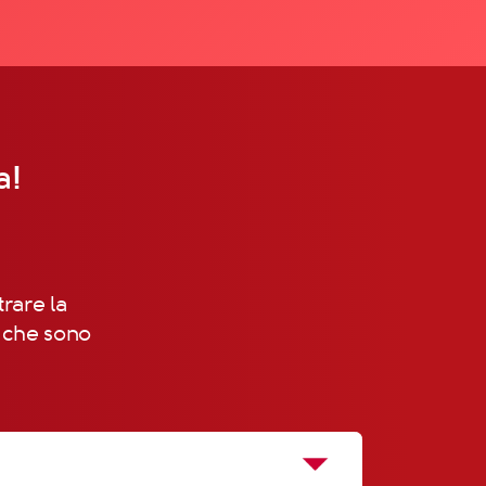
a!
trare la
, che sono