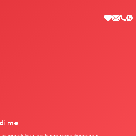
 di Più
 di me
nzia immobiliare, ora lavoro come dipendente