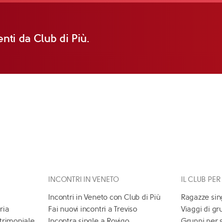
nti da Club di Più.
INCONTRI IN VENETO
IL CLUB PER
Incontri in Veneto con Club di Più
Ragazze sin
ria
Fai nuovi incontri a Treviso
Viaggi di gr
atrimoniale
Incontra single a Rovigo
Gruppi per 