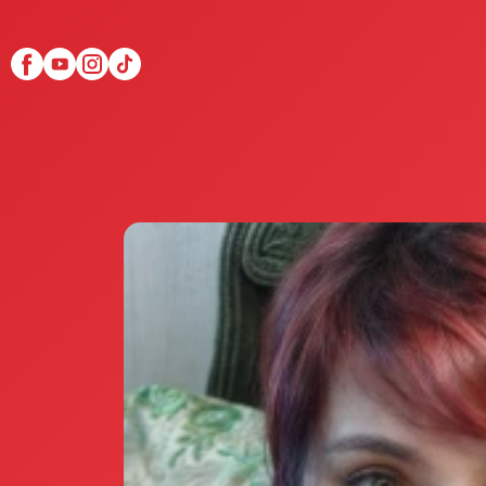
Scopri Club di Più
Le testimonianze Club 
La fondatrice Valeria Pi