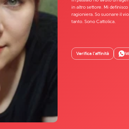
in altro settore. Mi definisc
ragioniera. So suonare il vio
Facebook
tanto. Sono Cattolica.
YouTube
Instagram
TikTok
Verifica l’affinità
W