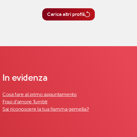
Carica altri profili
In evidenza
Cosa fare al primo appuntamento
Frasi d'amore Tumblr
Sai riconoscere la tua fiamma gemella?