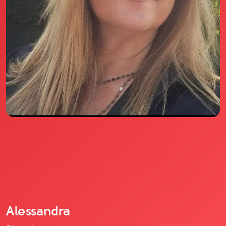
Il libro Donna di Cuori
Quanto costa Club di Più
Love Academy
Domande Frequenti
Impegno Sociale
Le nostre sedi
Facebook
YouTube
Instagram
TikTok
Alessandra