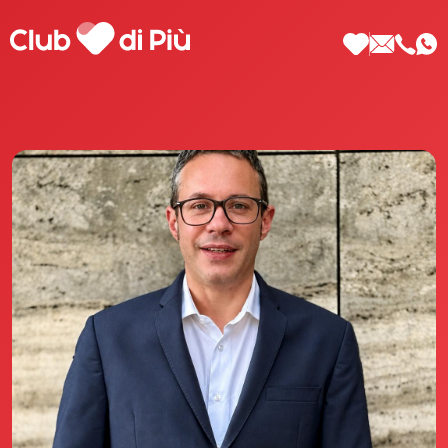
Scopri Club di Più
Le testimonianze Club di Più
La fondatrice Valeria Pilla
Annunci Donne
Agenzia matrimoniale Club di Più
Love Notebook