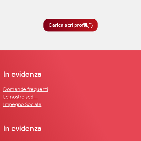
Carica altri profili
In evidenza
Domande frequenti
Le nostre sedi
Impegno Sociale
In evidenza