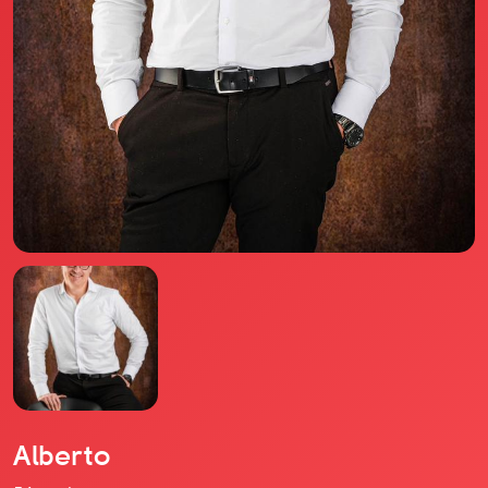
Il libro Donna di Cuori
Quanto costa Club di Più
Love Academy
Domande Frequenti
Impegno Sociale
Le nostre sedi
Facebook
YouTube
Instagram
TikTok
Alberto