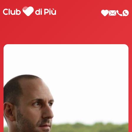
Scopri Club di Più
Le testimonianze Club di Più
La fondatrice Valeria Pilla
Annunci Donne
Agenzia matrimoniale Club di Più
Love Notebook