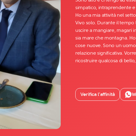
simpatico, intraprendente e
Ho una mia attività nel setto
Facebook
Vivo solo. Durante il tempo 
YouTube
uscire a mangiare, magari 
sia mare che montagna. Ho 
Instagram
cose nuove. Sono un uomo
TikTok
relazione significativa. Vor
ricostruire qualcosa di bello
Verifica l’affinità
W