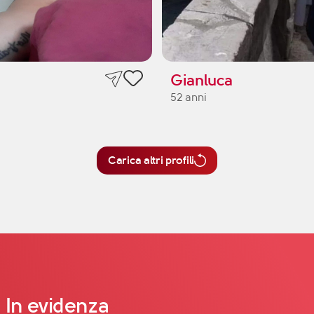
Gianluca
52 anni
Carica altri profili
In evidenza