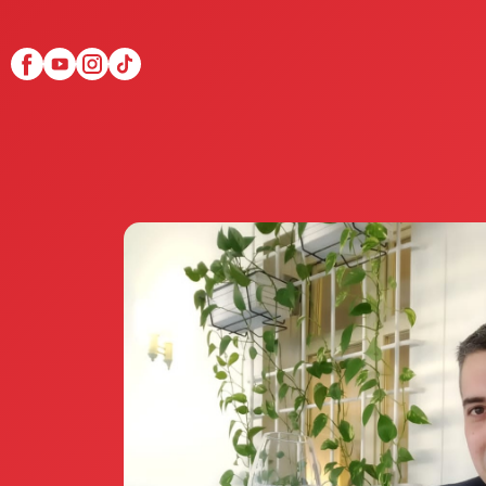
Scopri Club di Più
Le testimonianze Club 
La fondatrice Valeria Pi