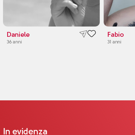
Daniele
Fabio
36 anni
31 anni
In evidenza