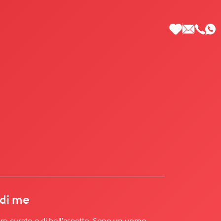
 di Più
 di me
ere curato e di bell'aspetto. Sono un uomo