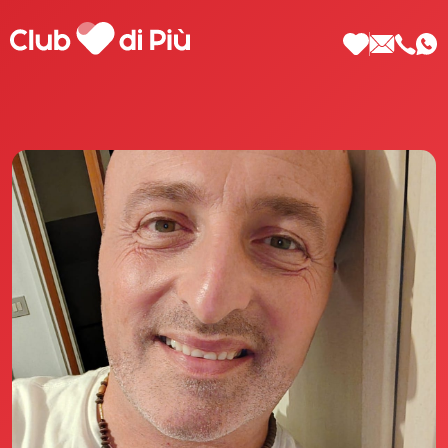
Scopri Club di Più
Le testimonianze Club di Più
La fondatrice Valeria Pilla
Annunci Donne
Agenzia matrimoniale Club di Più
Love Notebook