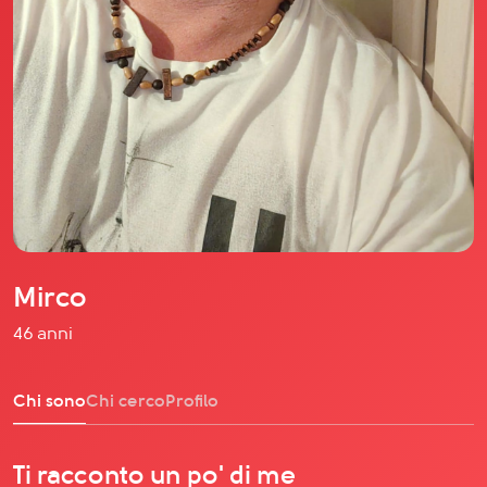
Il libro Donna di Cuori
Quanto costa Club di Più
Love Academy
Domande Frequenti
Impegno Sociale
Le nostre sedi
Facebook
YouTube
Instagram
Mirco
TikTok
46 anni
Chi sono
Chi cerco
Profilo
Ti racconto un po' di me