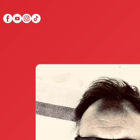
Scopri Club di Più
Le testimonianze Club 
La fondatrice Valeria Pi