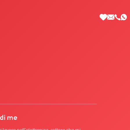
 di Più
 di me
gi lavoro nell’elettronica, settore che mi