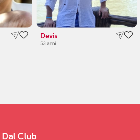
Devis
53 anni
Dal Club