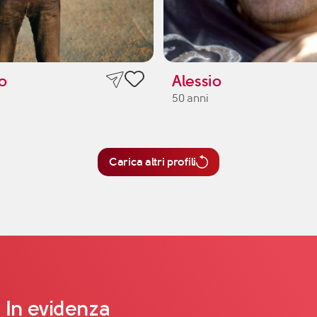
o
Alessio
50 anni
Carica altri profili
In evidenza