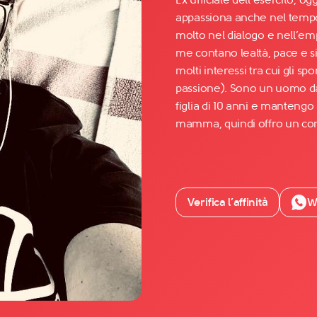
appassiona anche nel tempo
molto nel dialogo e nell’emp
Facebook
me contano lealtà, pace e s
YouTube
molti interessi tra cui gli spo
passione). Sono un uomo da
Instagram
figlia di 10 anni e mantengo
TikTok
mamma, quindi offro un cont
Verifica l’affinità
W