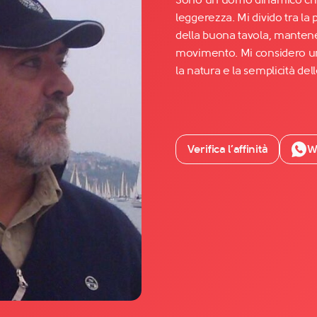
leggerezza. Mi divido tra la 
della buona tavola, mantene
Facebook
movimento. Mi considero una
YouTube
la natura e la semplicità del
Instagram
TikTok
Verifica l’affinità
W