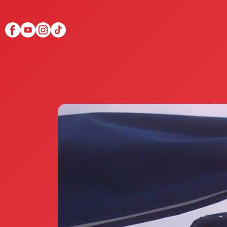
Scopri Club di Più
Le testimonianze Club 
La fondatrice Valeria Pi