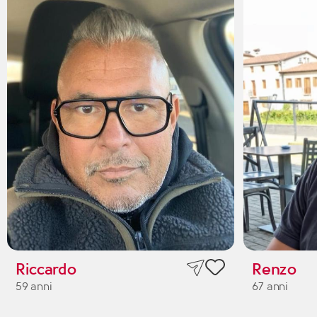
Riccardo
Renzo
59 anni
67 anni