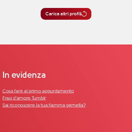
Carica altri profili
In evidenza
Cosa fare al primo appuntamento
Frasi d'amore Tumblr
Sai riconoscere la tua fiamma gemella?