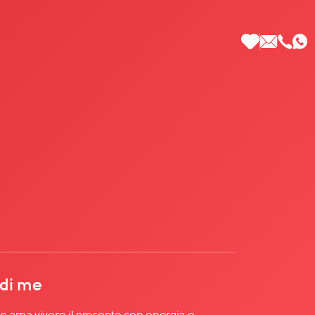
 di Più
 di me
ama vivere il presente con energia e