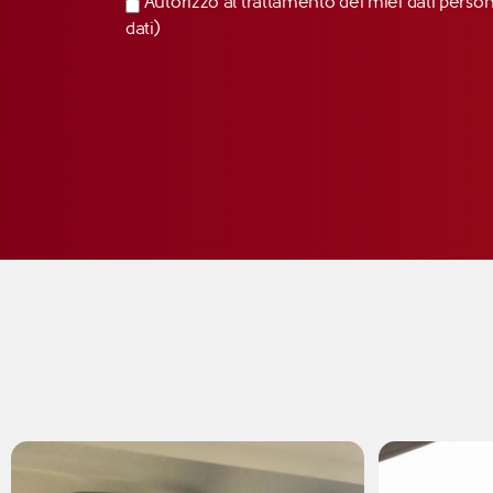
Autorizzo al trattamento dei miei dati perso
dati)