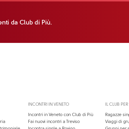
nti da Club di Più.
INCONTRI IN VENETO
IL CLUB PER
Incontri in Veneto con Club di Più
Ragazze sin
ria
Fai nuovi incontri a Treviso
Viaggi di gr
atrimoniale
Incontra single a Rovigo
Gruppi per 