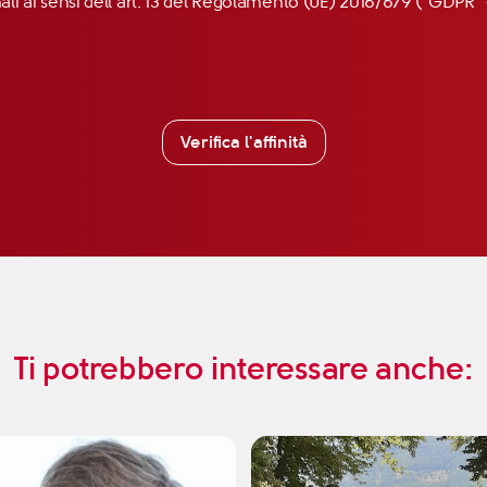
nali ai sensi dell’art. 13 del Regolamento (UE) 2016/679 (“GDP
Verifica l'affinità
Ti potrebbero interessare anche: