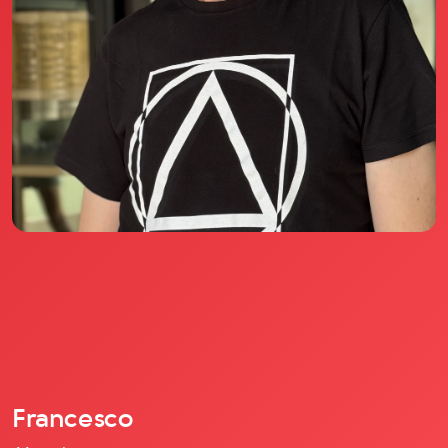
Il libro Donna di Cuori
Quanto costa Club di Più
Love Academy
Domande Frequenti
Impegno Sociale
Le nostre sedi
Facebook
YouTube
Instagram
TikTok
Francesco