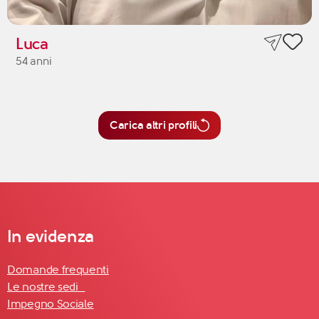
Luca
54 anni
Carica altri profili
In evidenza
Domande frequenti
Le nostre sedi
Impegno Sociale