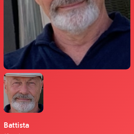
Il libro Donna di Cuori
Quanto costa Club di Più
Love Academy
Domande Frequenti
Impegno Sociale
Le nostre sedi
Facebook
YouTube
Instagram
TikTok
Battista