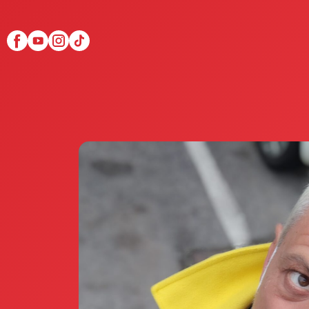
Scopri Club di Più
Le testimonianze Club 
La fondatrice Valeria Pi