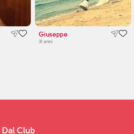
Giuseppe
31 anni
Dal Club