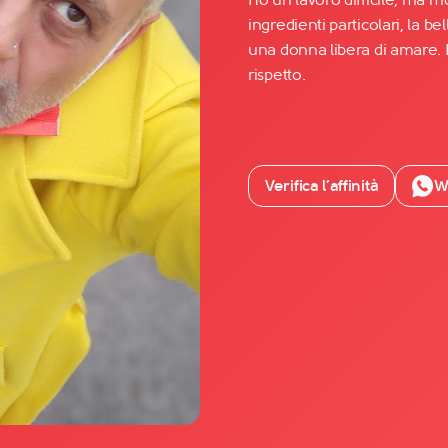
ingredienti particolari, la b
una donna libera di amare. 
Facebook
rispetto.
YouTube
Instagram
TikTok
Verifica l’affinità
W