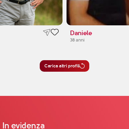
Daniele
38 anni
Carica altri profili
In evidenza