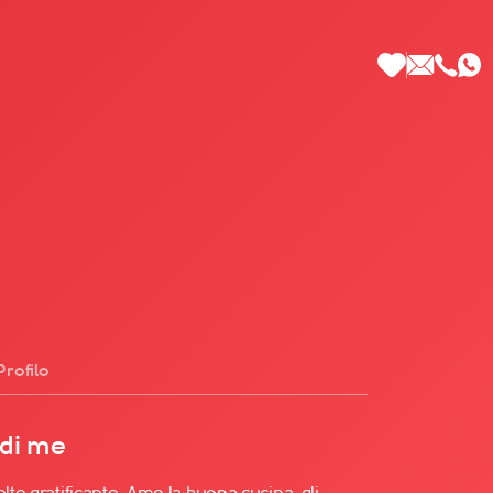
 di Più
Profilo
 di me
olto gratificante. Amo la buona cucina, gli