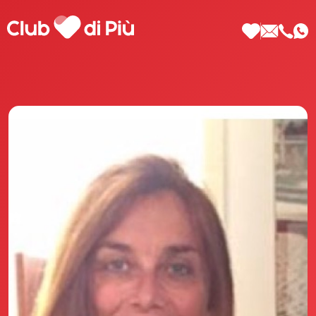
Scopri Club di Più
Le testimonianze Club di Più
La fondatrice Valeria Pilla
Annunci Donne
Agenzia matrimoniale Club di Più
Love Notebook