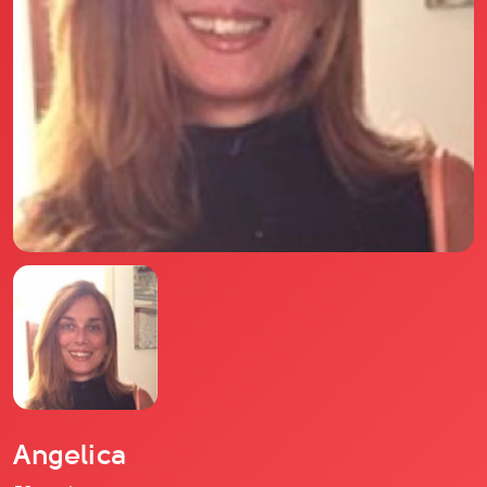
Il libro Donna di Cuori
Quanto costa Club di Più
Love Academy
Domande Frequenti
Impegno Sociale
Le nostre sedi
Facebook
YouTube
Instagram
TikTok
Angelica