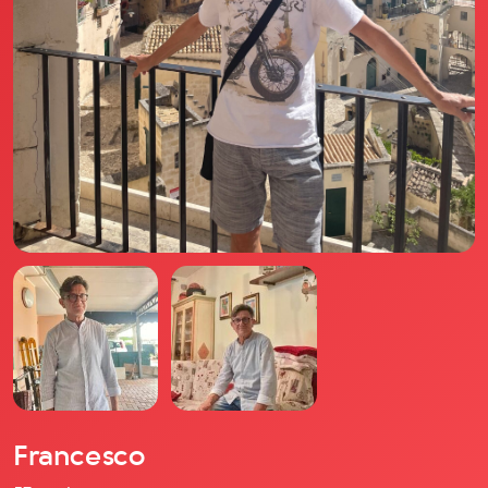
Il libro Donna di Cuori
Quanto costa Club di Più
Love Academy
Domande Frequenti
Impegno Sociale
Le nostre sedi
Facebook
YouTube
Instagram
TikTok
Francesco