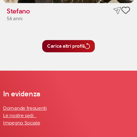
Stefano
56 anni
Carica altri profili
In evidenza
Domande frequenti
Le nostre sedi
Impegno Sociale