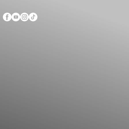
Scopri Club di Più
Le testimonianze Club 
La fondatrice Valeria Pi