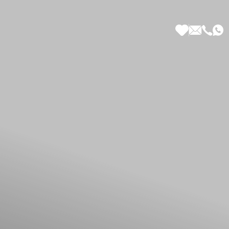
 di Più