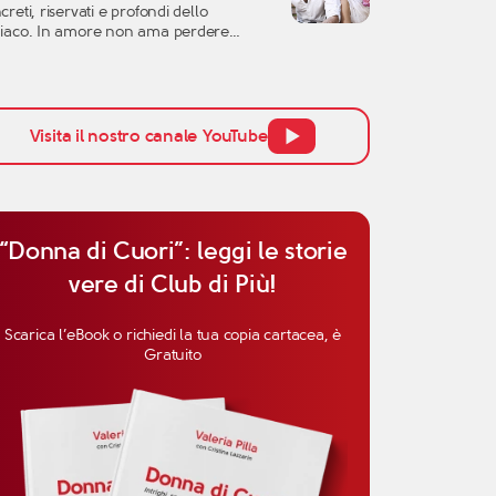
creti, riservati e profondi dello
l’altra persona, ma anche la
iaco. In amore non ama perdere
cezione […]
po, non si lascia conquistare
ilmente dalle parole e tende a
utare una relazione con grande
enzione. Per questo, quando si parla di
inità del Capricorno in amore, non
Visita il nostro canale YouTube
ogna pensare solo all’attrazione
ziale, ma anche alla […]
“Donna di Cuori”: leggi le storie
vere di Club di Più!
Scarica l’eBook o richiedi la tua copia cartacea, è
Gratuito