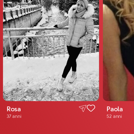
Rosa
Paola
37 anni
52 anni