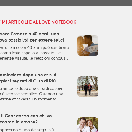
TIMI ARTICOLI DAL LOVE NOTEBOOK
ovare l’amore a 40 anni: una
va possibilità per essere felici
vare l’amore a 40 anni può sembrare
 complicato rispetto al passato. Le
erienze vissute, le relazioni concluse,
responsabilità familiari e professionali
sono rendere più difficile lasciarsi
are. Eppure, proprio questa fase della
ominciare dopo una crisi di
a può rappresentare uno dei momenti
pia: i segreti di Club di Più
liori per costruire una relazione
ominciare dopo una crisi di coppia
entica, consapevole e duratura. A
 è sempre semplice. Quando una
rant’anni si possiedono
azione attraversa un momento
eralmente una […]
ficile, oppure quando una storia
ortante arriva alla fine, è naturale
irsi disorientati, fragili o incerti sul
il Capricorno con chi va
uro. Una crisi sentimentale può
accordo in amore?
tere in discussione molte certezze:
Capricorno è uno dei segni più
dea che avevamo dell’amore, la fiducia