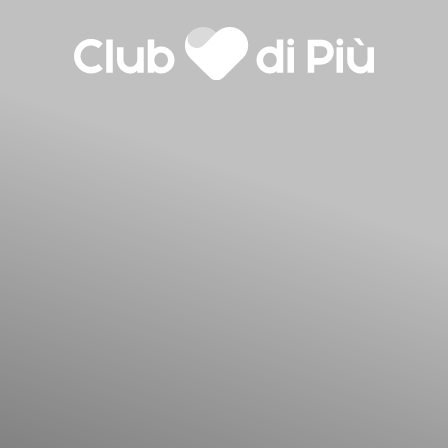
Agenzia matrimoniale Club
Love Notebook
Il libro Donna di Cuori
di Più
Quanto costa Club di Più
Love Academy
lla
Domande Frequenti
Impegno Sociale
Le nostre sedi