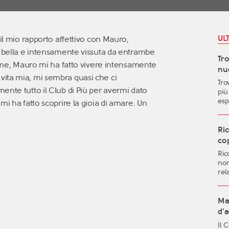
UL
 il mio rapporto affettivo con Mauro,
o bella e intensamente vissuta da entrambe
Tr
sieme, Mauro mi ha fatto vivere intensamente
nuo
ita mia, mi sembra quasi che ci
Tro
ente tutto il Club di Più per avermi dato
più
esp
mi ha fatto scoprire la gioia di amare. Un
le 
pos
and
Ric
vit
cop
mig
Ric
aut
non
qua
rel
gen
dif
imp
sent
Ma 
fut
d’
met
Il 
l’i