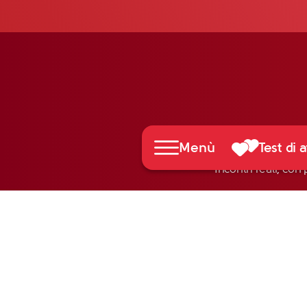
Menù
Test di a
Incontri reali, con 