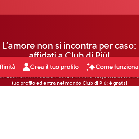
L’amore non si incontra per caso:
affidati a Club di Più!
ffinità
Crea il tuo profilo
Come funziona
persone libere e motivate. Inizia con noi il tuo percorso verso la
tuo profilo ed entra nel mondo Club di Più: è gratis!
Scopri di più