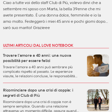
Ciao a tutte voi dello staff Club di Più, volevo dirvi che a
settembre mi sposo con Marta, la bella 39enne che mi
avete presentato. È una donna dolce, femminile e io la
amo molto. Festeggerò i miei 45 anni e pochi giorni dopo…
sarò suo marito! Grazieee
ULTIMI ARTICOLI DAL LOVE NOTEBOOK
Trovare l’amore a 40 anni: una nuova
possibilità per essere felici
Trovare l’amore a 40 anni può sembrare più
complicato rispetto al passato. Le esperienze
vissute, le relazioni concluse, le responsabilità
familiari e professionali possono rendere più
difficile lasciarsi andare. Eppure, proprio questa
fase della vita può rappresentare uno dei
Ricominciare dopo una crisi di coppia: i
momenti migliori per costruire una relazione
segreti di Club di Più
autentica, consapevole e duratura. A
Ricominciare dopo una crisi di coppia non è
quarant’anni si possiedono generalmente una
sempre semplice. Quando una relazione
[…]
attraversa un momento difficile, oppure quando