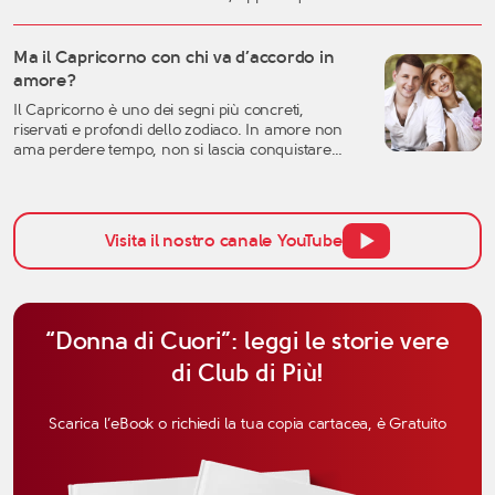
una storia importante arriva alla fine, è naturale
sentirsi disorientati, fragili o incerti sul futuro. Una
crisi sentimentale può mettere in discussione
Ma il Capricorno con chi va d’accordo in
molte certezze: l’idea che avevamo dell’amore, la
amore?
fiducia nell’altra persona, ma anche la
Il Capricorno è uno dei segni più concreti,
percezione […]
riservati e profondi dello zodiaco. In amore non
ama perdere tempo, non si lascia conquistare
facilmente dalle parole e tende a valutare una
relazione con grande attenzione. Per questo,
quando si parla di affinità del Capricorno in
amore, non bisogna pensare solo all’attrazione
Visita il nostro canale YouTube
iniziale, ma anche alla […]
“Donna di Cuori”: leggi le storie vere
di Club di Più!
Scarica l’eBook o richiedi la tua copia cartacea, è Gratuito