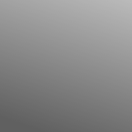
Il libro Donna di Cuori
Quanto costa Club di Più
Love Academy
Domande Frequenti
Impegno Sociale
Le nostre sedi
Facebook
YouTube
Instagram
TikTok