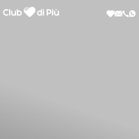
Scopri Club di Più
Le testimonianze Club di Più
La fondatrice Valeria Pilla
Annunci Donne
Agenzia matrimoniale Club di Più
Love Notebook