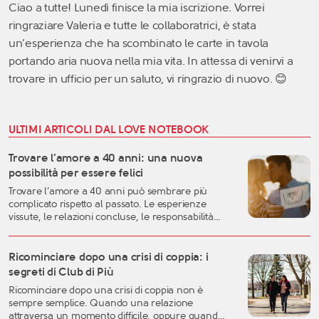
Ciao a tutte! Lunedì finisce la mia iscrizione. Vorrei
ringraziare Valeria e tutte le collaboratrici, è stata
un’esperienza che ha scombinato le carte in tavola
portando aria nuova nella mia vita. In attessa di venirvi a
trovare in ufficio per un saluto, vi ringrazio di nuovo. 😊
ULTIMI ARTICOLI DAL LOVE NOTEBOOK
Trovare l’amore a 40 anni: una nuova
possibilità per essere felici
Trovare l’amore a 40 anni può sembrare più
complicato rispetto al passato. Le esperienze
vissute, le relazioni concluse, le responsabilità
familiari e professionali possono rendere più
difficile lasciarsi andare. Eppure, proprio questa
fase della vita può rappresentare uno dei
Ricominciare dopo una crisi di coppia: i
momenti migliori per costruire una relazione
segreti di Club di Più
autentica, consapevole e duratura. A
Ricominciare dopo una crisi di coppia non è
quarant’anni si possiedono generalmente una
sempre semplice. Quando una relazione
[…]
attraversa un momento difficile, oppure quando