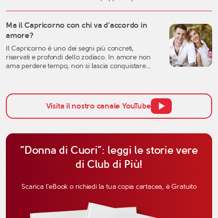
una storia importante arriva alla fine, è naturale
sentirsi disorientati, fragili o incerti sul futuro. Una
crisi sentimentale può mettere in discussione
Ma il Capricorno con chi va d’accordo in
molte certezze: l’idea che avevamo dell’amore, la
amore?
fiducia nell’altra persona, ma anche la
Il Capricorno è uno dei segni più concreti,
percezione […]
riservati e profondi dello zodiaco. In amore non
ama perdere tempo, non si lascia conquistare
facilmente dalle parole e tende a valutare una
relazione con grande attenzione. Per questo,
quando si parla di affinità del Capricorno in
amore, non bisogna pensare solo all’attrazione
Visita il nostro canale YouTube
iniziale, ma anche alla […]
“Donna di Cuori”: leggi le storie vere
di Club di Più!
Scarica l’eBook o richiedi la tua copia cartacea, è Gratuito