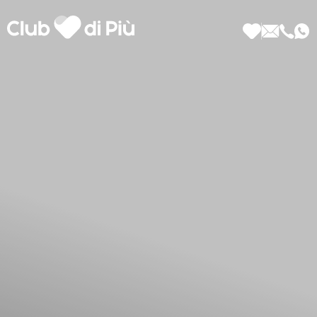
Scopri Club di Più
Le testimonianze Club di Più
La fondatrice Valeria Pilla
Annunci Donne
Agenzia matrimoniale Club di Più
Love Notebook