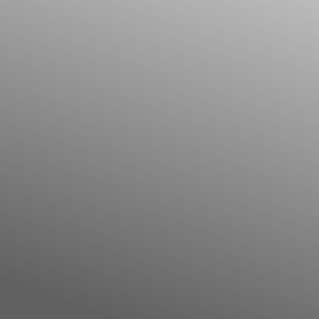
Il libro Donna di Cuori
Quanto costa Club di Più
Love Academy
Domande Frequenti
Impegno Sociale
Le nostre sedi
Facebook
YouTube
Instagram
TikTok