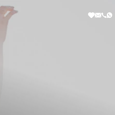
 di Più