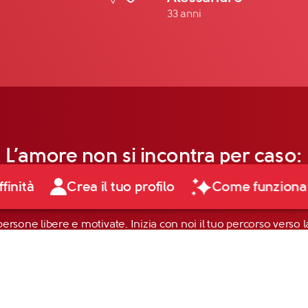
33 anni
L’amore non si incontra per caso:
affidati a Club di Più!
ffinità
Crea il tuo profilo
Come funziona
persone libere e motivate. Inizia con noi il tuo percorso verso la
tuo profilo ed entra nel mondo Club di Più: è gratis!
Scopri di più