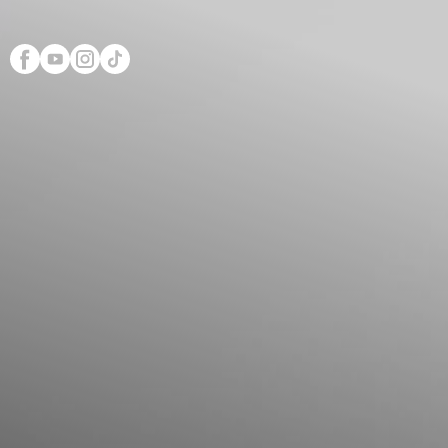
Scopri Club di Più
Le testimonianze Club 
La fondatrice Valeria Pi