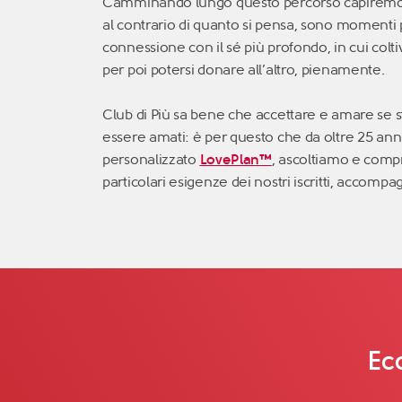
Camminando lungo questo percorso capiremo na
al contrario di quanto si pensa, sono momenti p
connessione con il sé più profondo, in cui colti
per poi potersi donare all’altro, pienamente.
Club di Più sa bene che accettare e amare se st
essere amati: è per questo che da oltre 25 anni
personalizzato
LovePlan
™
, ascoltiamo e comp
particolari esigenze dei nostri iscritti, accompa
Ecc