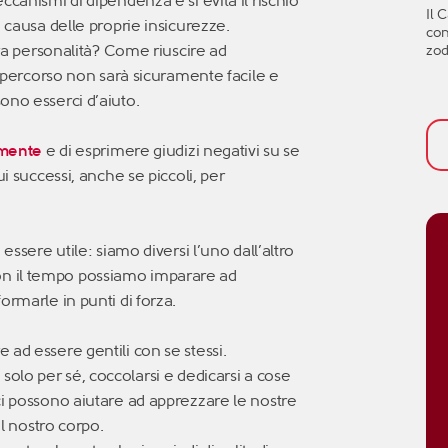
canismi di dipendenza e si evita il rischio
met
Il 
l’i
a causa delle proprie insicurezze.
con
nel
tra personalità? Come riuscire ad
zod
per
tem
Il percorso non sarà sicuramente facile e
fac
ono esserci d’aiuto.
val
att
aff
amente
e di esprimere giudizi negativi su se
bis
i successi, anche se piccoli, per
ini
essere utile: siamo diversi l’uno dall’altro
. Con il tempo possiamo imparare ad
ormarle in punti di forza.
ad essere gentili con se stessi.
solo per sé, coccolarsi e dedicarsi a cose
ci possono aiutare ad apprezzare le nostre
el nostro corpo.