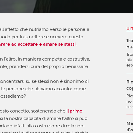
UL
 all’affetto che nutriamo verso le persone a
 modo per trasmettere e ricevere questo
Tr
rare ad accettare e amare se stessi
.
nuo
Tro
l’altro, in maniera completa e costruttiva,
più
esp
te, prendersi cura del proprio benessere
le 
pos
concentrarsi su se stessi non è sinonimo di
and
Ric
vit
cop
 le persone che abbiamo accanto: come
mig
 possediamo?
Ric
aut
non
qua
rel
gen
uesto concetto, sostenendo che
il primo
dif
imp
ì la nostra capacità di amare l’altro si può
sent
Ma 
rtano infatti alla costruzione di relazioni
fut
d’