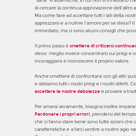
“sane” e autentiche, in cui non si innestano mec
di cercare la continua approvazione dell’altro 
Ma come fare ad accettare tutti i lati della nos
apprezzarsi e a nutrire l’amore per se stessi? 
immediato, ma ci sono alcuni consigli che poss
Il primo passo è
smettere di criticarsi continu
stessi: meglio invece concentrarsi sui pregi e su
incoraggiarsi e riconoscere il proprio valore.
Anche smettere di confrontarsi con gli altri può 
e abbiamo tutti i nostri pregi e i nostri difetti
accettare le nostre debolezze
e provare a trasf
Per amarsi veramente, bisogna inoltre imparare 
Perdonare i propri errori
, prendersi del tempo 
che ci fanno stare bene sono tutte azioni che 
caratteristiche e a farci sentire a nostro agio n