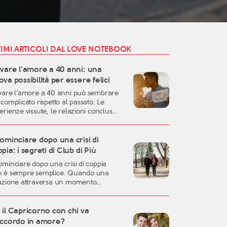
TIMI ARTICOLI DAL LOVE NOTEBOOK
ovare l’amore a 40 anni: una
va possibilità per essere felici
vare l’amore a 40 anni può sembrare
 complicato rispetto al passato. Le
erienze vissute, le relazioni concluse,
responsabilità familiari e professionali
sono rendere più difficile lasciarsi
are. Eppure, proprio questa fase della
ominciare dopo una crisi di
a può rappresentare uno dei momenti
pia: i segreti di Club di Più
liori per costruire una relazione
ominciare dopo una crisi di coppia
entica, consapevole e duratura. A
 è sempre semplice. Quando una
rant’anni si possiedono
azione attraversa un momento
eralmente una […]
ficile, oppure quando una storia
ortante arriva alla fine, è naturale
irsi disorientati, fragili o incerti sul
il Capricorno con chi va
uro. Una crisi sentimentale può
accordo in amore?