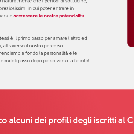
turalmente che i periodi di solitudine,
reziosissimi in cui poter entrare in
varsi e
accrescere le nostre potenzialità
essi è il primo passo per amare l’altro ed
, attraverso il nostro percorso
rendiamo a fondo la personalità e le
gnandoli passo dopo passo verso la felicità!
o alcuni dei profili degli iscritti al 