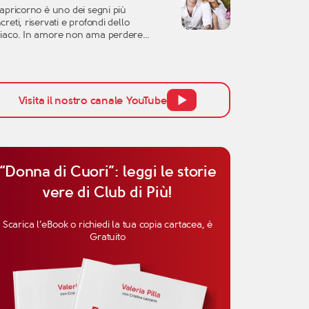
tere in discussione molte certezze:
Capricorno è uno dei segni più
dea che avevamo dell’amore, la fiducia
creti, riservati e profondi dello
l’altra persona, ma anche la
iaco. In amore non ama perdere
cezione […]
po, non si lascia conquistare
ilmente dalle parole e tende a
utare una relazione con grande
enzione. Per questo, quando si parla di
inità del Capricorno in amore, non
Visita il nostro canale YouTube
ogna pensare solo all’attrazione
ziale, ma anche alla […]
“Donna di Cuori”: leggi le storie
vere di Club di Più!
Scarica l’eBook o richiedi la tua copia cartacea, è
Gratuito