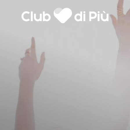
Agenzia matrimoniale Club
Love Notebook
Il libro Donna di Cuori
di Più
Quanto costa Club di Più
Love Academy
lla
Domande Frequenti
Impegno Sociale
Le nostre sedi