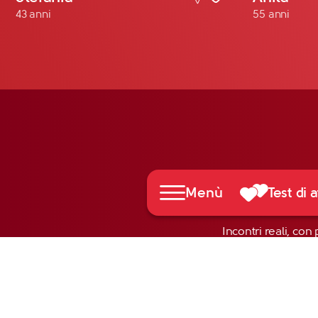
43 anni
55 anni
Menù
Test di a
Incontri reali, con 