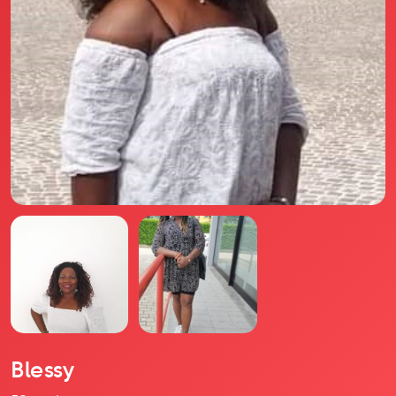
Il libro Donna di Cuori
Quanto costa Club di Più
Love Academy
Domande Frequenti
Impegno Sociale
Le nostre sedi
Facebook
YouTube
Instagram
TikTok
Blessy